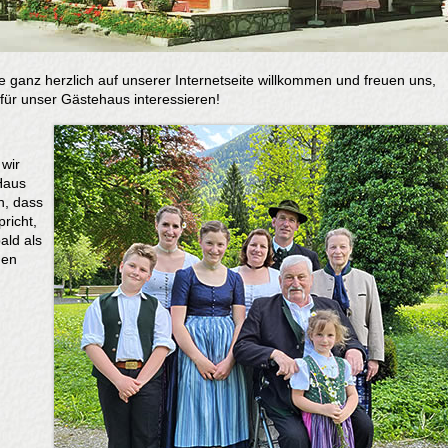
e ganz herzlich auf unserer Internetseite willkommen und freuen uns,
 für unser Gästehaus interessieren!
 wir
Haus
n, dass
richt,
ald als
ßen